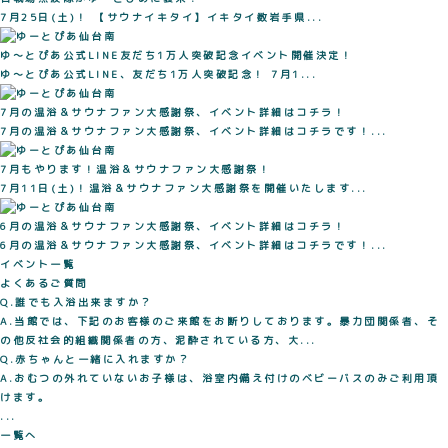
7月25日(土)！ 【サウナイキタイ】イキタイ数岩手県...
ゆ～とぴあ公式LINE友だち1万人突破記念イベント開催決定！
ゆ～とぴあ公式LINE、友だち1万人突破記念！ 7月1...
7月の温浴＆サウナファン大感謝祭、イベント詳細はコチラ！
7月の温浴＆サウナファン大感謝祭、イベント詳細はコチラです！...
7月もやります！温浴＆サウナファン大感謝祭！
7月11日(土)！温浴＆サウナファン大感謝祭を開催いたします...
6月の温浴＆サウナファン大感謝祭、イベント詳細はコチラ！
6月の温浴＆サウナファン大感謝祭、イベント詳細はコチラです！...
イベント一覧
よくあるご質問
Q.誰でも入浴出来ますか？
A.当館では、下記のお客様のご来館をお断りしております。暴力団関係者、そ
の他反社会的組織関係者の方、泥酔されている方、大...
Q.赤ちゃんと一緒に入れますか？
A.おむつの外れていないお子様は、浴室内備え付けのベビーバスのみご利用頂
けます。
...
一覧へ