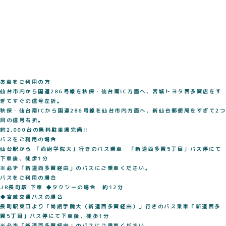
お車をご利用の方
仙台市内から国道286号線を秋保・仙台南IC方面へ、宮城トヨタ西多賀店をす
ぎてすぐの信号左折。
秋保・仙台南ICから国道286号線を仙台市内方面へ、新仙台郵便局をすぎて2つ
目の信号右折。
約2,000台の無料駐車場完備!!
バスをご利用の場合
仙台駅から 「尚絅学院大」行きのバス乗車 「新道西多賀5丁目」バス停にて
下車後、徒歩1分
※必ず「新道西多賀経由」のバスにご乗車ください。
バスをご利用の場合
JR長町駅 下車
◆タクシーの場合 約12分
◆宮城交通バスの場合
長町駅東口より「尚絅学院大（新道西多賀経由）」行きのバス乗車「新道西多
賀5丁目」バス停にて下車後、徒歩1分
※必ず「新道西多賀経由」のバスにご乗車ください。