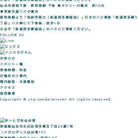
仙台市営地下鉄 長町南駅 下車
◆タクシーの場合 約10分
◆宮城交通バスの場合
長町南駅より「尚絅学院大（新道西多賀経由）」行きのバス乗車「新道西多賀5
丁目」バス停にて下車後、徒歩1分
※必ず「新道西多賀経由」のバスにご乗車ください。
FOLLOW US
お知らせ
イベント一覧
営業時間・料金
お風呂のご案内
館内施設・お食事処
アクセス
採用情報
Copyright © ytp-sendaiminami All rights reserved.
宮城県仙台市太白区西多賀五丁目24番1号
（ベガロポリス仙台南1F）