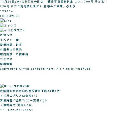
11月26日(水)のおふろの日は、 終日平日朝割料金 大人：700円 子ども：
350円 にてご利用頂けます！ 皆様のご来館、心より...
1
2
3
4
5
»
FOLLOW US
お知らせ
イベント一覧
営業時間・料金
お風呂のご案内
館内施設・お食事処
アクセス
採用情報
Copyright © ytp-sendaiminami All rights reserved.
宮城県仙台市太白区西多賀五丁目24番1号
（ベガロポリス仙台南1F）
営業時間／全日7:00〜深夜2:00
（最終受付 深夜1:00）
TEL.022-205-0051